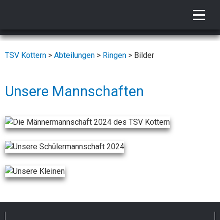
Togg
TSV Kottern
>
Abteilungen
>
Ringen
>
Bilder
Unsere Mannschaften