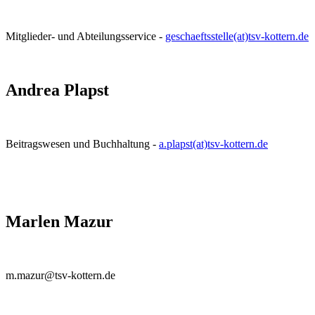
Mitglieder- und Abteilungsservice -
geschaeftsstelle(at)tsv-kottern.de
Andrea Plapst
Beitragswesen und Buchhaltung -
a.plapst(at)tsv-kottern.de
Marlen Mazur
m.mazur@tsv-kottern.de